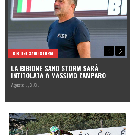
BIBIONE SAND STORM
F
GE
LA BIBIONE SAND STORM SARÀ
B
INTITOLATA A MASSIMO ZAMPARO
O
A
Agosto 6, 2026
Lu