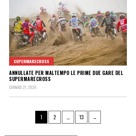
SUPERMARECROSS
ANNULLATE PER MALTEMPO LE PRIME DUE GARE DEL
SUPERMARECROSS
GENNAIO 21, 2026
Paginazione
Pagina
Pagina
Pagina
1
2
…
13
→
degli