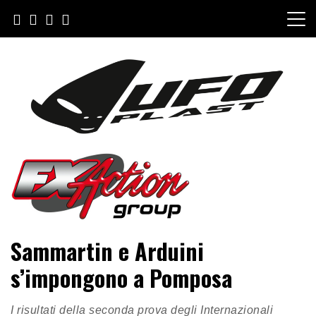
Salta
al
contenuto
FXAction Group
Sammartin e Arduini
s’impongono a Pomposa
I risultati della seconda prova degli Internazionali