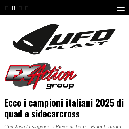
Salta
al
contenuto
FXAction Group
Ecco i campioni italiani 2025 di
quad e sidecarcross
Conclusa la stagione a Pieve di Teco – Patrick Turrini